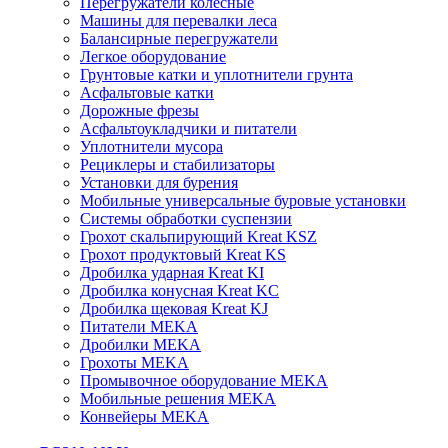
Перегружатели колесные
Машины для перевалки леса
Балансирные перегружатели
Легкое оборудование
Грунтовые катки и уплотнители грунта
Асфальтовые катки
Дорожные фрезы
Асфальтоукладчики и питатели
Уплотнители мусора
Рециклеры и стабилизаторы
Установки для бурения
Мобильные универсальные буровые установки
Системы обработки суспензии
Грохот скальпирующий Kreat KSZ
Грохот продуктовый Kreat KS
Дробилка ударная Kreat KI
Дробилка конусная Kreat KC
Дробилка щековая Kreat KJ
Питатели MEKA
Дробилки MEKA
Грохоты MEKA
Промывочное оборудование MEKA
Мобильные решения MEKA
Конвейеры MEKA