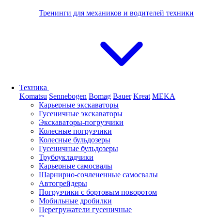
Тренинги для механиков и водителей техники
Техника
Komatsu
Sennebogen
Bomag
Bauer
Kreat
MEKA
Карьерные экскаваторы
Гусеничные экскаваторы
Экскаваторы-погрузчики
Колесные погрузчики
Колесные бульдозеры
Гусеничные бульдозеры
Трубоукладчики
Карьерные самосвалы
Шарнирно-сочлененные cамосвалы
Автогрейдеры
Погрузчики с бортовым поворотом
Мобильные дробилки
Перегружатели гусеничные