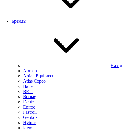
Бренды
Назад
Airman
Arden Equipment
Atlas Сopco
Bauer
BKT
Bomag
Deutz
Epiroc
Fastroil
Genbox
Hytorc
Idemitsu