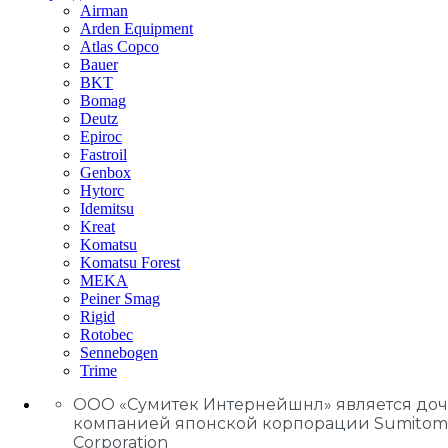
Airman
Arden Equipment
Atlas Сopco
Bauer
BKT
Bomag
Deutz
Epiroc
Fastroil
Genbox
Hytorc
Idemitsu
Kreat
Komatsu
Komatsu Forest
MEKA
Peiner Smag
Rigid
Rotobec
Sennebogen
Trime
ООО «Сумитек Интернейшнл» является до
компанией японской корпорации Sumitom
Corporation