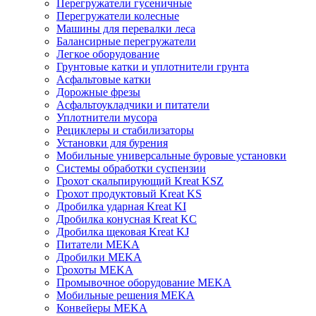
Перегружатели гусеничные
Перегружатели колесные
Машины для перевалки леса
Балансирные перегружатели
Легкое оборудование
Грунтовые катки и уплотнители грунта
Асфальтовые катки
Дорожные фрезы
Асфальтоукладчики и питатели
Уплотнители мусора
Рециклеры и стабилизаторы
Установки для бурения
Мобильные универсальные буровые установки
Системы обработки суспензии
Грохот скальпирующий Kreat KSZ
Грохот продуктовый Kreat KS
Дробилка ударная Kreat KI
Дробилка конусная Kreat KC
Дробилка щековая Kreat KJ
Питатели MEKA
Дробилки MEKA
Грохоты MEKA
Промывочное оборудование MEKA
Мобильные решения MEKA
Конвейеры MEKA