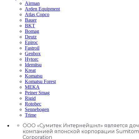
Airman
Arden Equipment
Atlas Сopco
Bauer
BKT
Bomag
Deutz
Epiroc
Fastroil
Genbox
Hytorc
Idemitsu
Kreat
Komatsu
Komatsu Forest
MEKA
Peiner Smag
Rigid
Rotobec
Sennebogen
Trime
ООО «Сумитек Интернейшнл» является до
компанией японской корпорации Sumitom
Corporation