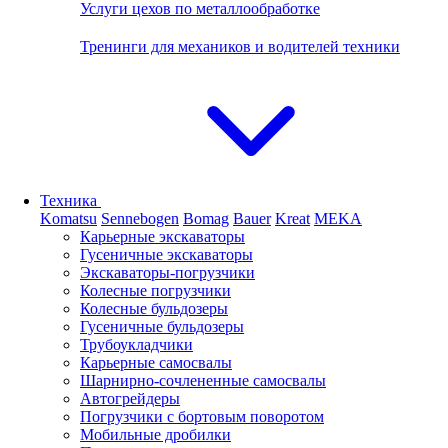
Услуги цехов по металлообработке
Тренинги для механиков и водителей техники
Техника
Komatsu
Sennebogen
Bomag
Bauer
Kreat
MEKA
Карьерные экскаваторы
Гусеничные экскаваторы
Экскаваторы-погрузчики
Колесные погрузчики
Колесные бульдозеры
Гусеничные бульдозеры
Трубоукладчики
Карьерные самосвалы
Шарнирно-сочлененные cамосвалы
Автогрейдеры
Погрузчики с бортовым поворотом
Мобильные дробилки