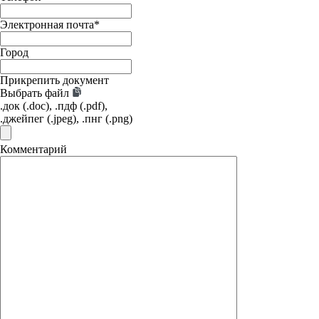
Электронная почта
*
Город
Прикрепить документ
Выбрать файл
.док (.doc), .пдф (.pdf),
.джейпег (.jpeg), .пнг (.png)
Комментарий