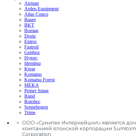
Airman
Arden Equipment
Atlas Сopco
Bauer
BKT
Bomag
Deutz
Epiroc
Fastroil
Genbox
Hytorc
Idemitsu
Kreat
Komatsu
Komatsu Forest
MEKA
Peiner Smag
Rigid
Rotobec
Sennebogen
Trime
ООО «Сумитек Интернейшнл» является до
компанией японской корпорации Sumitom
Corporation