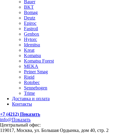
Bauer
BKT
Bomag
Deutz
Epiroc
Fastroil
Genbox
Hytorc
Idemitsu
Kreat
Komatsu
Komatsu Forest
MEKA
Peiner Smag
Rigid
Rotobec
Sennebogen
Trime
Доставка и оплата
Контакты
+7 (4212)
Показать
info@
Показать
Центральный офис:
119017, Москва, ул. Большая Ордынка, дом 40, стр. 2