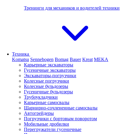
Тренинги для механиков и водителей техники
Техника
Komatsu
Sennebogen
Bomag
Bauer
Kreat
MEKA
Карьерные экскаваторы
Гусеничные экскаваторы
Экскаваторы-погрузчики
Колесные погрузчики
Колесные бульдозеры
Гусеничные бульдозеры
Трубоукладчики
Карьерные самосвалы
Шарнирно-сочлененные cамосвалы
Автогрейдеры
Погрузчики с бортовым поворотом
Мобильные дробилки
Перегружатели гусеничные