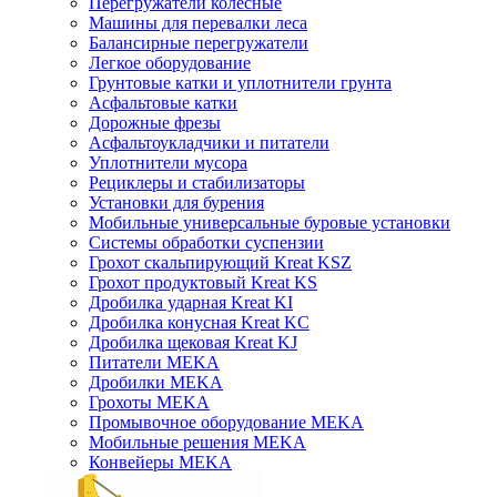
Перегружатели колесные
Машины для перевалки леса
Балансирные перегружатели
Легкое оборудование
Грунтовые катки и уплотнители грунта
Асфальтовые катки
Дорожные фрезы
Асфальтоукладчики и питатели
Уплотнители мусора
Рециклеры и стабилизаторы
Установки для бурения
Мобильные универсальные буровые установки
Системы обработки суспензии
Грохот скальпирующий Kreat KSZ
Грохот продуктовый Kreat KS
Дробилка ударная Kreat KI
Дробилка конусная Kreat KC
Дробилка щековая Kreat KJ
Питатели MEKA
Дробилки MEKA
Грохоты MEKA
Промывочное оборудование MEKA
Мобильные решения MEKA
Конвейеры MEKA