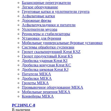
Балансирные перегружатели
Легкое оборудование
Грунтовые катки и уплотнители грунта
Асфальтовые катки
Дорожные фрезы
Асфальтоукладчики и питатели
Уплотнители мусора
Рециклеры и стабилизаторы
Установки для бурения
Мобильные универсальные буровые установки
Системы обработки суспензии
Грохот скальпирующий Kreat KSZ
Грохот продуктовый Kreat KS
Дробилка ударная Kreat KI
Дробилка конусная Kreat KC
Дробилка щековая Kreat KJ
Питатели MEKA
Дробилки MEKA
Грохоты MEKA
Промывочное оборудование MEKA
Мобильные решения MEKA
Конвейеры MEKA
PC210NLC-8
В наличии