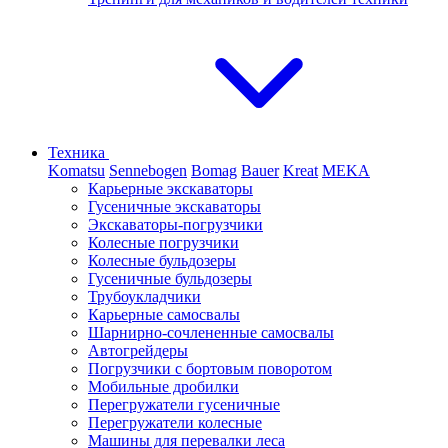
Техника
Komatsu
Sennebogen
Bomag
Bauer
Kreat
MEKA
Карьерные экскаваторы
Гусеничные экскаваторы
Экскаваторы-погрузчики
Колесные погрузчики
Колесные бульдозеры
Гусеничные бульдозеры
Трубоукладчики
Карьерные самосвалы
Шарнирно-сочлененные cамосвалы
Автогрейдеры
Погрузчики с бортовым поворотом
Мобильные дробилки
Перегружатели гусеничные
Перегружатели колесные
Машины для перевалки леса