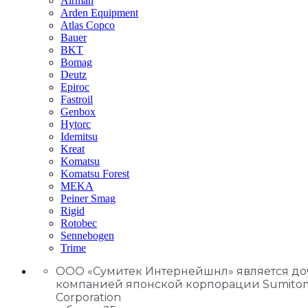
Airman
Arden Equipment
Atlas Сopco
Bauer
BKT
Bomag
Deutz
Epiroc
Fastroil
Genbox
Hytorc
Idemitsu
Kreat
Komatsu
Komatsu Forest
MEKA
Peiner Smag
Rigid
Rotobec
Sennebogen
Trime
ООО «Сумитек Интернейшнл» является д
компанией японской корпорации Sumito
Corporation