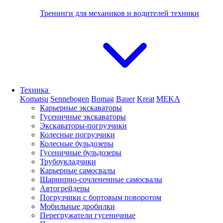
Тренинги для механиков и водителей техники
Техника
Komatsu
Sennebogen
Bomag
Bauer
Kreat
MEKA
Карьерные экскаваторы
Гусеничные экскаваторы
Экскаваторы-погрузчики
Колесные погрузчики
Колесные бульдозеры
Гусеничные бульдозеры
Трубоукладчики
Карьерные самосвалы
Шарнирно-сочлененные cамосвалы
Автогрейдеры
Погрузчики с бортовым поворотом
Мобильные дробилки
Перегружатели гусеничные