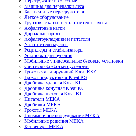
Перегружатели колесные
Машины для перевалки леса
Балансирные перегружатели
Легкое оборудование
Грунтовые катки и уплотнители грунта
Асфальтовые катки
Дорожные фрезы
Асфальтоукладчики и питатели
Уплотнители мусора
Рециклеры и стабилизаторы
Установки для бурения
Мобильные универсальные буровые установки
Системы обработки суспензии
Грохот скальпирующий Kreat KSZ
Грохот продуктовый Kreat KS
Дробилка ударная Kreat KI
Дробилка конусная Kreat KC
Дробилка щековая Kreat KJ
Питатели MEKA
Дробилки MEKA
Грохоты MEKA
Промывочное оборудование MEKA
Мобильные решения MEKA
Конвейеры MEKA